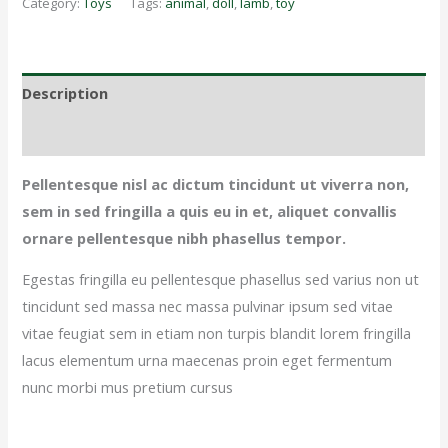
Category:
Toys
Tags:
animal
,
doll
,
lamb
,
toy
Description
Reviews (0)
Pellentesque nisl ac dictum tincidunt ut viverra non,
sem in sed fringilla a quis eu in et, aliquet convallis
ornare pellentesque nibh phasellus tempor.
Egestas fringilla eu pellentesque phasellus sed varius non ut
tincidunt sed massa nec massa pulvinar ipsum sed vitae
vitae feugiat sem in etiam non turpis blandit lorem fringilla
lacus elementum urna maecenas proin eget fermentum
nunc morbi mus pretium cursus