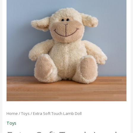
Touch
Lamb
Doll
quantity
Home
/
Toys
/ Extra Soft Touch Lamb Doll
Toys