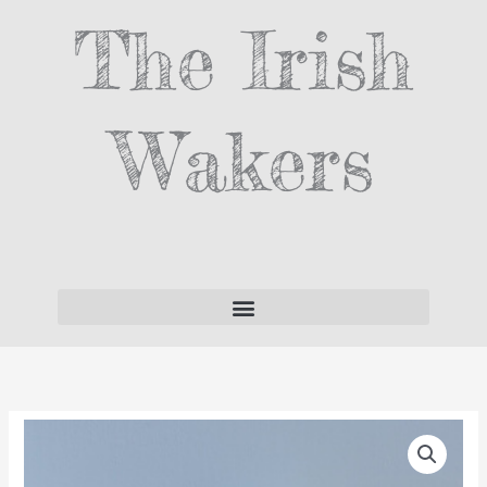
Skip
The Irish
to
content
Wakers
Extra
Soft